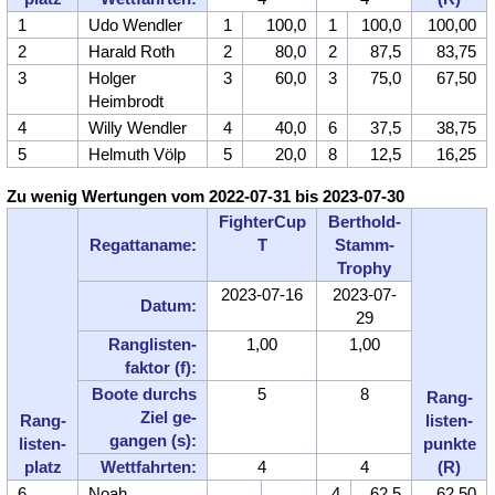
1
Udo Wendler
1
100,0
1
100,0
100,00
2
Harald Roth
2
80,0
2
87,5
83,75
3
Holger
3
60,0
3
75,0
67,50
Heimbrodt
4
Willy Wendler
4
40,0
6
37,5
38,75
5
Helmuth Völp
5
20,0
8
12,5
16,25
Zu wenig Wertungen vom 2022-07-31 bis 2023-07-30
FighterCup
Berthold-
Regatta­name:
T
Stamm-
Trophy
2023-07-16
2023-07-
Datum:
29
Ranglisten­
1,00
1,00
faktor (f):
Boote durchs
5
8
Rang­
Ziel ge­
Rang­
listen­
gangen (s):
listen­
punkte
platz
Wettfahrten:
4
4
(R)
6
Noah
4
62,5
62,50