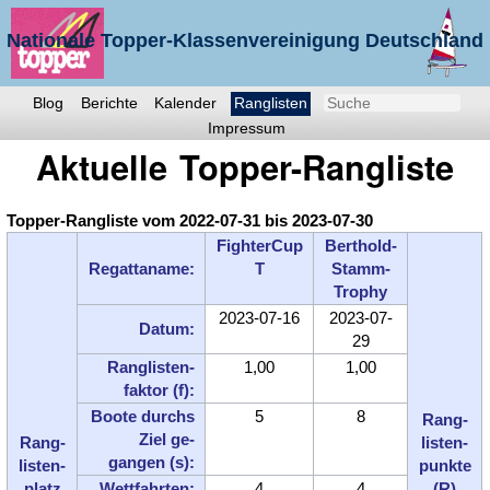
Nationale Topper-Klassenvereinigung Deutschland
e.V.
Blog
Berichte
Kalender
Ranglisten
Impressum
Aktuelle Topper-Rangliste
Topper-Rangliste vom 2022-07-31 bis 2023-07-30
FighterCup
Berthold-
Regatta­name:
T
Stamm-
Trophy
2023-07-16
2023-07-
Datum:
29
Ranglisten­
1,00
1,00
faktor (f):
Boote durchs
5
8
Rang­
Ziel ge­
Rang­
listen­
gangen (s):
listen­
punkte
platz
Wettfahrten:
4
4
(R)